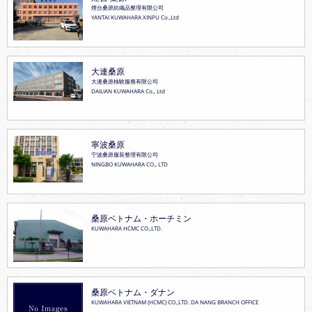
煙台桑原紡織品整理有限公司
YANTAI KUWAHARA XINPU Co.,Ltd
大連桑原
大連桑原検験服務有限公司
DAILIAN KUWAHARA Co., Ltd
寧波桑原
宁波桑原服装整理有限公司
NINGBO KUWAHARA CO., LTD
桑原ベトナム・ホーチミン
KUWAHARA HCMC CO.,LTD.
桑原ベトナム・ダナン
KUWAHARA VIETNAM (HCMC) CO.,LTD. DA NANG BRANCH OFFICE