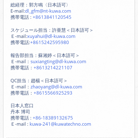
総経理：郭方鳴〈日本語可〉
E-mail:
dl_gfm@nt-kuwa.com
携帯電話 :
+8613841120545
スケジュール担当：許亜慧＜日本語可＞
Ｅ-mail:
xuyahui@dl-kuwa.com
携帯電話:
+8615242595980
報告部担当：蘇湘婷＜日本語可＞
Ｅ-mail：
suxiangting@dl-kuwa.com
携帯電話：
+8613214221107
QC担当：趙楊＜日本語可＞
Ｅ-mail：
zhaoyang@dl-kuwa.com
携帯電話：
+8615566925293
日本人窓口
丹本 博司
携帯電話 :
+86-18389132675
Ｅ-mail :
kuwa-241@kuwatechno.com