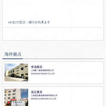
※[+][-]で拡大・縮小が出来ます
海外拠点
青浦桑原
上海桑一服装修整有限公司
SHANGHAI SANGYI CO.,LTD
嘉定桑原
上海嘉定桑原服装整理有限公司
JIADING KUWAHARA CO.,LTD