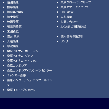
通州桑原
桑原グローバルグループ
如皋桑原
桑原のマークについて
如皋第２桑原
SDGs宣言
如東桑原
人材募集
無錫桑原
お問い合わせ
張家港桑原
よくあるご質問(FAQ)
常州桑原
煙台 桑原
個人情報保護方針
大連桑原
リンク
寧波桑原
桑原ベトナム・ホーチミン
桑原ベトナム・ダナン
桑原ベトナム・ハイフォン
桑原カンボジア
桑原カンボジア・プノンペンセンター
ミャンマー桑原
桑原バングラデシュ・ガジプールセン
ター
桑原インド・グルガオン