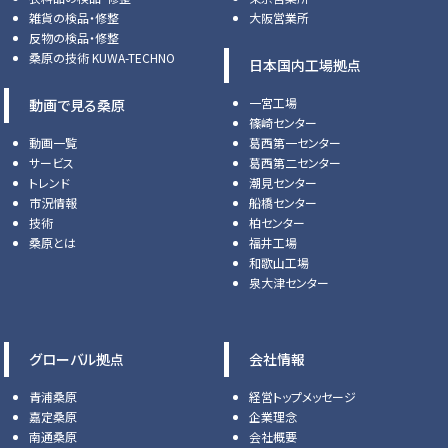
雑貨の検品・修整
大阪営業所
反物の検品・修整
桑原の技術 KUWA-TECHNO
日本国内工場拠点
一宮工場
動画で見る桑原
篠崎センター
動画一覧
葛西第一センター
サービス
葛西第二センター
トレンド
潮見センター
市況情報
船橋センター
技術
柏センター
桑原とは
福井工場
和歌山工場
泉大津センター
グローバル拠点
会社情報
青浦桑原
経営トップメッセージ
嘉定桑原
企業理念
南通桑原
会社概要